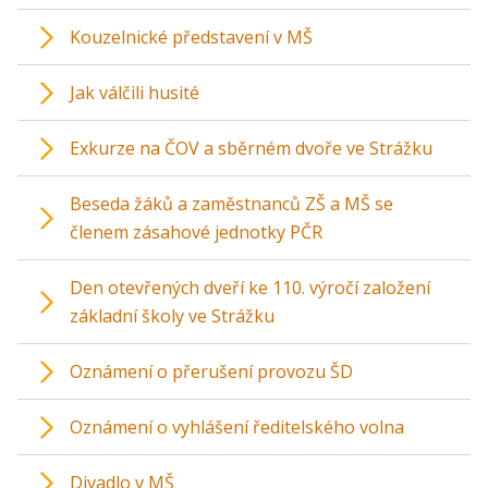
Kouzelnické představení v MŠ
Jak válčili husité
Exkurze na ČOV a sběrném dvoře ve Strážku
Beseda žáků a zaměstnanců ZŠ a MŠ se
členem zásahové jednotky PČR
Den otevřených dveří ke 110. výročí založení
základní školy ve Strážku
Oznámení o přerušení provozu ŠD
Oznámení o vyhlášení ředitelského volna
Divadlo v MŠ