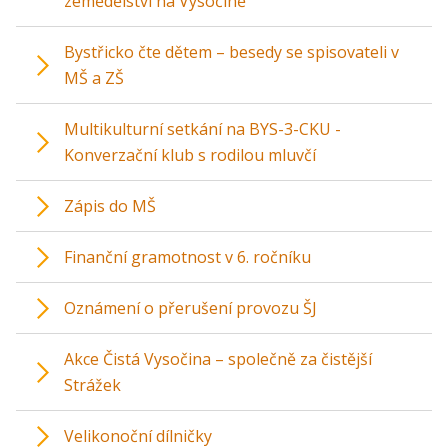
zemědělství na Vysočině“
Bystřicko čte dětem – besedy se spisovateli v
MŠ a ZŠ
Multikulturní setkání na BYS-3-CKU -
Konverzační klub s rodilou mluvčí
Zápis do MŠ
Finanční gramotnost v 6. ročníku
Oznámení o přerušení provozu ŠJ
Akce Čistá Vysočina – společně za čistější
Strážek
Velikonoční dílničky