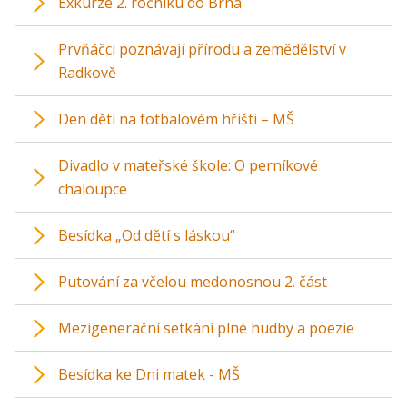
Exkurze 2. ročníku do Brna
Prvňáčci poznávají přírodu a zemědělství v
Radkově
Den dětí na fotbalovém hřišti – MŠ
Divadlo v mateřské škole: O perníkové
chaloupce
Besídka „Od dětí s láskou“
Putování za včelou medonosnou 2. část
Mezigenerační setkání plné hudby a poezie
Besídka ke Dni matek - MŠ