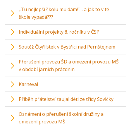
„Tu nejlepší školu mu dám!“… a jak to v té
škole vypadá???
Individuální projekty 8. ročníku v ČSP
Soutěž Čtyřlístek v Bystřici nad Pernštejnem
Přerušení provozu ŠD a omezení provozu MŠ
v období jarních prázdnin
Karneval
Příběh přátelství zaujal děti ze třídy Sovičky
Oznámení o přerušení školní družiny a
omezení provozu MŠ