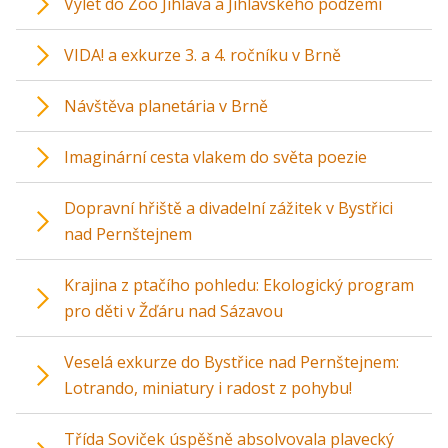
Výlet do Zoo Jihlava a Jihlavského podzemí
VIDA! a exkurze 3. a 4. ročníku v Brně
Návštěva planetária v Brně
Imaginární cesta vlakem do světa poezie
Dopravní hřiště a divadelní zážitek v Bystřici
nad Pernštejnem
Krajina z ptačího pohledu: Ekologický program
pro děti v Žďáru nad Sázavou
Veselá exkurze do Bystřice nad Pernštejnem:
Lotrando, miniatury i radost z pohybu!
Třída Soviček úspěšně absolvovala plavecký