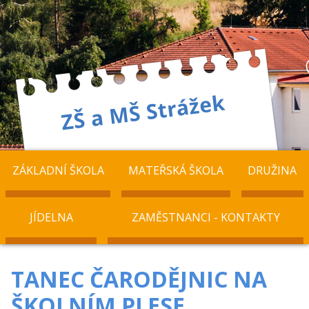
ZÁKLADNÍ ŠKOLA
MATEŘSKÁ ŠKOLA
DRUŽINA
JÍDELNA
ZAMĚSTNANCI - KONTAKTY
TANEC ČARODĚJNIC NA
ŠKOLNÍM PLESE