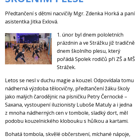
Předtančení s dětmi nacvičily Mgr. Zdenka Horká a paní
asistentka Jitka Exlová.
1. únor byl dnem pololetních
prázdnin a ve Strážku již tradičně
dnem školního plesu, který
pořádá Spolek rodičů při ZŠ a MŠ
Strážek.
Letos se nesl v duchu magie a kouzel. Odpovídala tomu
nádherná výzdoba tělocvičny, předtančení žáku školy
jako malých čarodějnic na písničku Petry Černocké –
Saxana, vystoupení iluzionisty Luboše Matuly a i jedna
z mnoha nádherných cen v tombole, sladký dort, měl
podobu kouzelnického klobouku s hůlkou a kartami.
Bohatá tombola, skvělé občerstvení, míchané nápoje,