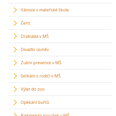
Vánoce v mateřské škole
Čerti
Drakiáda v MŠ
Divadlo úsměv
Zubní prevence v MŠ
Setkání s rodiči v MŠ
Výlet do zoo
Opékání buřtů
Badatelský kroužek v MŠ