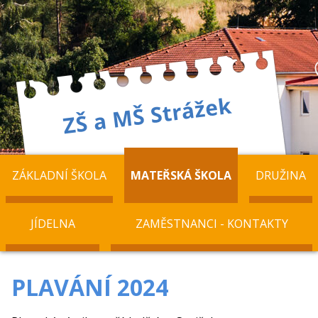
ZÁKLADNÍ ŠKOLA
MATEŘSKÁ ŠKOLA
DRUŽINA
JÍDELNA
ZAMĚSTNANCI - KONTAKTY
PLAVÁNÍ 2024