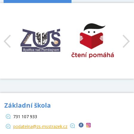
předchozí
Základní škola
731 107 933
podatelna@zs-msstrazek.cz