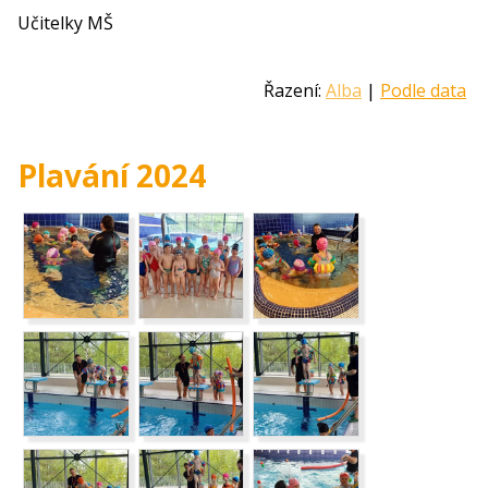
Učitelky MŠ
Řazení:
Alba
|
Podle data
Plavání 2024