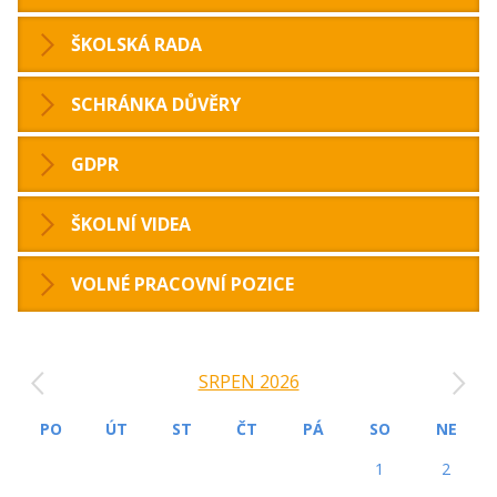
ŠKOLSKÁ RADA
SCHRÁNKA DŮVĚRY
GDPR
ŠKOLNÍ VIDEA
VOLNÉ PRACOVNÍ POZICE
‹
›
SRPEN 2026
PO
ÚT
ST
ČT
PÁ
SO
NE
1
2