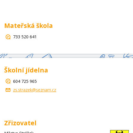
Mateřská škola
733 520 641
Školní jídelna
604 725 965
zs.strazek@seznam.cz
Zřizovatel