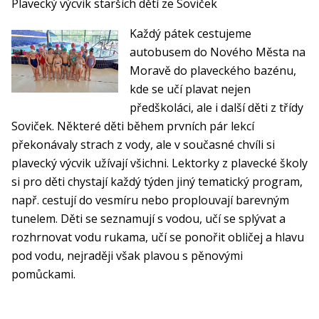
Plavecký výcvik starších dětí ze Soviček
Každý pátek cestujeme
autobusem do Nového Města na
Moravě do plaveckého bazénu,
kde se učí plavat nejen
předškoláci, ale i další děti z třídy
Soviček. Některé děti během prvních pár lekcí
překonávaly strach z vody, ale v současné chvíli si
plavecký výcvik užívají všichni. Lektorky z plavecké školy
si pro děti chystají každý týden jiný tematický program,
např. cestují do vesmíru nebo proplouvají barevným
tunelem. Děti se seznamují s vodou, učí se splývat a
rozhrnovat vodu rukama, učí se ponořit obličej a hlavu
pod vodu, nejraději však plavou s pěnovými
pomůckami.