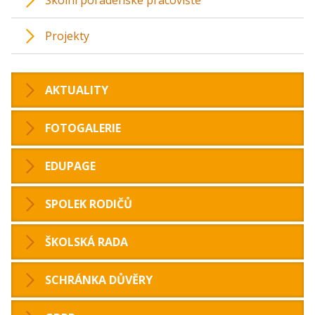
Školní poradenské pracoviště
Projekty
AKTUALITY
FOTOGALERIE
EDUPAGE
SPOLEK RODIČŮ
ŠKOLSKÁ RADA
SCHRÁNKA DŮVĚRY