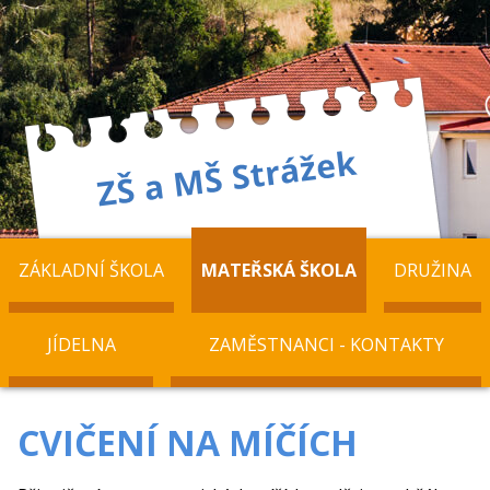
ZÁKLADNÍ ŠKOLA
MATEŘSKÁ ŠKOLA
DRUŽINA
JÍDELNA
ZAMĚSTNANCI - KONTAKTY
CVIČENÍ NA MÍČÍCH