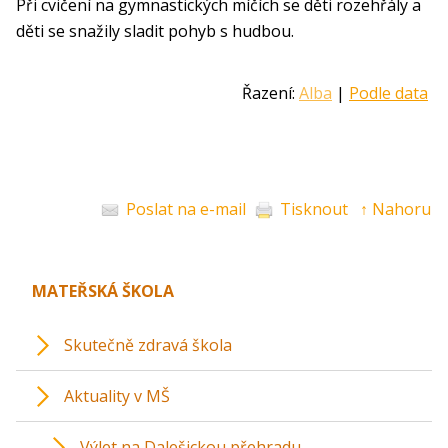
Při cvičení na gymnastických míčích se děti rozehřály a
děti se snažily sladit pohyb s hudbou.
Řazení:
Alba
|
Podle data
Poslat na e-mail
Tisknout
↑ Nahoru
MATEŘSKÁ ŠKOLA
Skutečně zdravá škola
Aktuality v MŠ
Výlet na Dalešickou přehradu