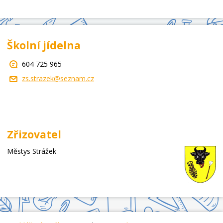
Školní jídelna
604 725 965
zs.strazek@seznam.cz
Zřizovatel
Městys Strážek