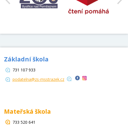
Základní škola
731 107 933
podatelna@zs-msstrazek.cz
Mateřská škola
733 520 641