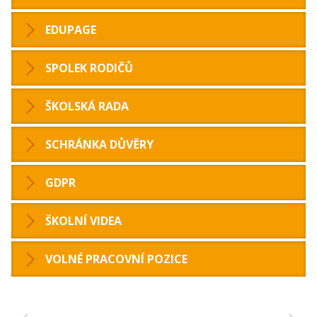
EDUPAGE
SPOLEK RODIČŮ
ŠKOLSKÁ RADA
SCHRÁNKA DŮVĚRY
GDPR
ŠKOLNÍ VIDEA
VOLNÉ PRACOVNÍ POZICE
‹
›