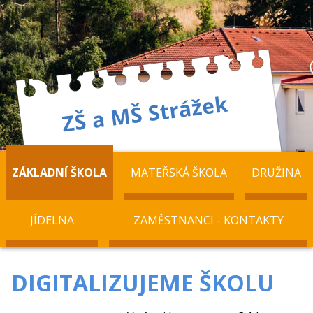
ZÁKLADNÍ ŠKOLA
MATEŘSKÁ ŠKOLA
DRUŽINA
JÍDELNA
ZAMĚSTNANCI - KONTAKTY
DIGITALIZUJEME ŠKOLU