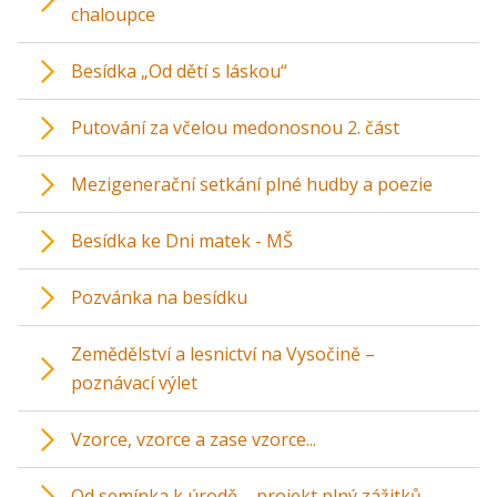
chaloupce
Besídka „Od dětí s láskou“
Putování za včelou medonosnou 2. část
Mezigenerační setkání plné hudby a poezie
Besídka ke Dni matek - MŠ
Pozvánka na besídku
Zemědělství a lesnictví na Vysočině –
poznávací výlet
Vzorce, vzorce a zase vzorce...
Od semínka k úrodě – projekt plný zážitků