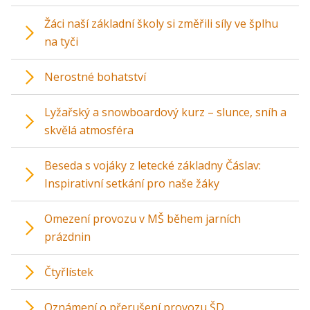
Žáci naší základní školy si změřili síly ve šplhu
na tyči
Nerostné bohatství
Lyžařský a snowboardový kurz – slunce, sníh a
skvělá atmosféra
Beseda s vojáky z letecké základny Čáslav:
Inspirativní setkání pro naše žáky
Omezení provozu v MŠ během jarních
prázdnin
Čtyřlístek
Oznámení o přerušení provozu ŠD