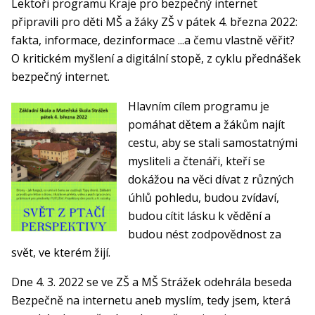
Lektoři programu Kraje pro bezpečný internet
připravili pro děti MŠ a žáky ZŠ v pátek 4. března 2022:
fakta, informace, dezinformace ...a čemu vlastně věřit?
O kritickém myšlení a digitální stopě, z cyklu přednášek
bezpečný internet.
Hlavním cílem programu je
pomáhat dětem a žákům najít
cestu, aby se stali samostatnými
mysliteli a čtenáři, kteří se
dokážou na věci dívat z různých
úhlů pohledu, budou zvídaví,
budou cítit lásku k vědění a
budou nést zodpovědnost za
svět, ve kterém žijí.
Dne 4. 3. 2022 se ve ZŠ a MŠ Strážek odehrála beseda
Bezpečně na internetu aneb myslím, tedy jsem, která