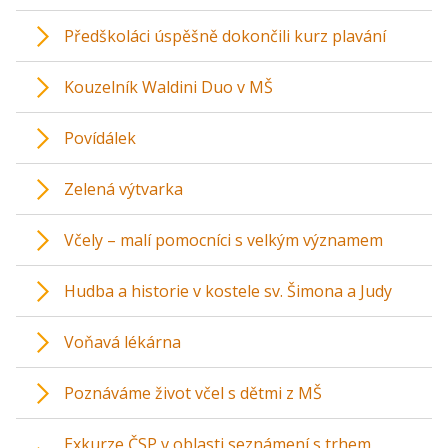
Předškoláci úspěšně dokončili kurz plavání
Kouzelník Waldini Duo v MŠ
Povídálek
Zelená výtvarka
Včely – malí pomocníci s velkým významem
Hudba a historie v kostele sv. Šimona a Judy
Voňavá lékárna
Poznáváme život včel s dětmi z MŠ
Exkurze ČSP v oblasti seznámení s trhem