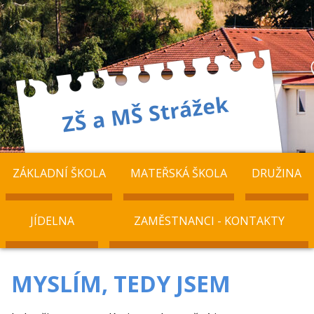
ZÁKLADNÍ ŠKOLA
MATEŘSKÁ ŠKOLA
DRUŽINA
JÍDELNA
ZAMĚSTNANCI - KONTAKTY
MYSLÍM, TEDY JSEM