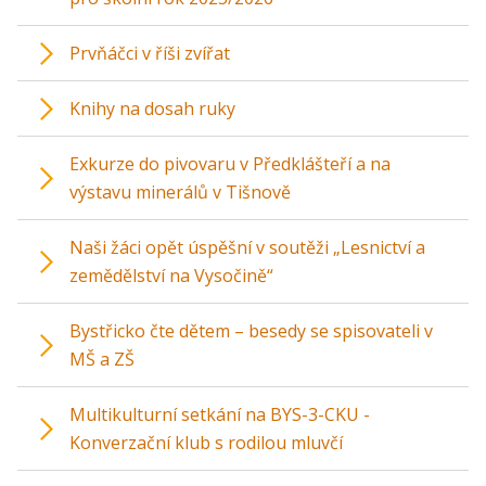
Prvňáčci v říši zvířat
Knihy na dosah ruky
Exkurze do pivovaru v Předklášteří a na
výstavu minerálů v Tišnově
Naši žáci opět úspěšní v soutěži „Lesnictví a
zemědělství na Vysočině“
Bystřicko čte dětem – besedy se spisovateli v
MŠ a ZŠ
Multikulturní setkání na BYS-3-CKU -
Konverzační klub s rodilou mluvčí