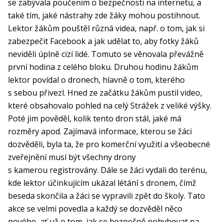
se zabývala poučením o bezpečnosti na internetu, a
také tím, jaké nástrahy zde žáky mohou postihnout.
Lektor žákům pouštěl různá videa, např. o tom, jak si
zabezpečit Facebook a jak udělat to, aby fotky žáků
neviděli úplně cizí lidé. Tomuto se věnovala převážně
první hodina z celého bloku. Druhou hodinu žákům
lektor povídal o dronech, hlavně o tom, kterého
s sebou přivezl. Hned ze začátku žákům pustil video,
které obsahovalo pohled na celý Strážek z veliké výšky.
Poté jim pověděl, kolik tento dron stál, jaké má
rozměry apod. Zajímavá informace, kterou se žáci
dozvěděli, byla ta, že pro komerční využití a všeobecné
zveřejnění musí být všechny drony
s kamerou registrovány. Dále se žáci vydali do terénu,
kde lektor účinkujícím ukázal létání s dronem, čímž
beseda skončila a žáci se vypravili zpět do školy. Tato
akce se velmi povedla a každý se dozvěděl něco
nového, ať už o tom, jak se bezpečně pohybovat na