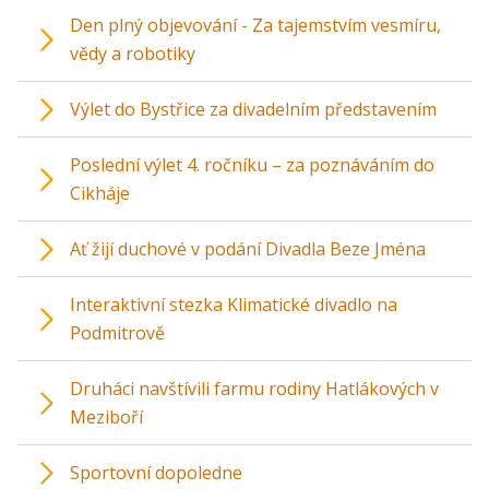
Den plný objevování - Za tajemstvím vesmíru,
vědy a robotiky
Výlet do Bystřice za divadelním představením
Poslední výlet 4. ročníku – za poznáváním do
Cikháje
Ať žijí duchové v podání Divadla Beze Jména
Interaktivní stezka Klimatické divadlo na
Podmitrově
Druháci navštívili farmu rodiny Hatlákových v
Meziboří
Sportovní dopoledne