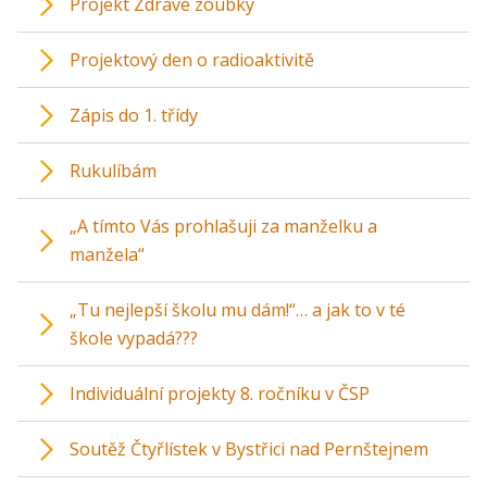
Projekt Zdravé zoubky
Projektový den o radioaktivitě
Zápis do 1. třídy
Rukulíbám
„A tímto Vás prohlašuji za manželku a
manžela“
„Tu nejlepší školu mu dám!“… a jak to v té
škole vypadá???
Individuální projekty 8. ročníku v ČSP
Soutěž Čtyřlístek v Bystřici nad Pernštejnem