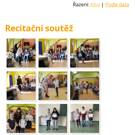
Řazení:
Alba
|
Podle data
Recitační soutěž