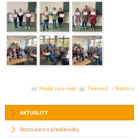
Poslat na e-mail
Tisknout
↑ Nahoru
AKTUALITY
Rozloučení s předškoláky