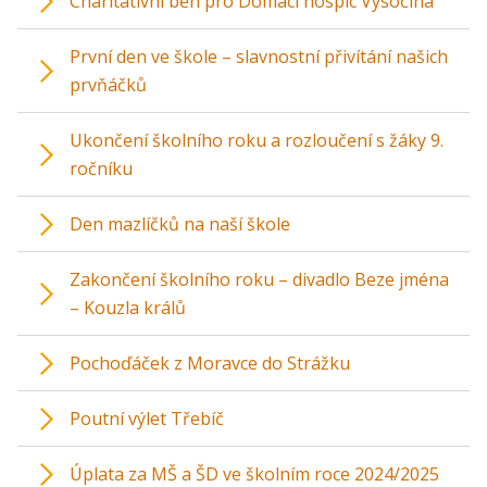
Charitativní běh pro Domácí hospic Vysočina
První den ve škole – slavnostní přivítání našich
prvňáčků
Ukončení školního roku a rozloučení s žáky 9.
ročníku
Den mazlíčků na naší škole
Zakončení školního roku – divadlo Beze jména
– Kouzla králů
Pochoďáček z Moravce do Strážku
Poutní výlet Třebíč
Úplata za MŠ a ŠD ve školním roce 2024/2025