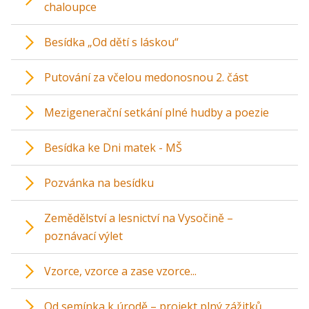
chaloupce
Besídka „Od dětí s láskou“
Putování za včelou medonosnou 2. část
Mezigenerační setkání plné hudby a poezie
Besídka ke Dni matek - MŠ
Pozvánka na besídku
Zemědělství a lesnictví na Vysočině –
poznávací výlet
Vzorce, vzorce a zase vzorce...
Od semínka k úrodě – projekt plný zážitků