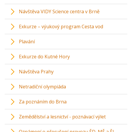
Návštěva VIDY Science centra v Brně
Exkurze – výukový program Cesta vod
Plavání
Exkurze do Kutné Hory
Návštěva Prahy
Netradiční olympiáda
Za poznáním do Brna
Zemědělství a lesnictví - poznávací výlet
Oznámení o přerušení provozu ŠD, MŠ a ŠJ