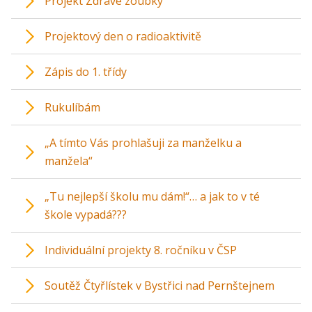
Projekt Zdravé zoubky
Projektový den o radioaktivitě
Zápis do 1. třídy
Rukulíbám
„A tímto Vás prohlašuji za manželku a
manžela“
„Tu nejlepší školu mu dám!“… a jak to v té
škole vypadá???
Individuální projekty 8. ročníku v ČSP
Soutěž Čtyřlístek v Bystřici nad Pernštejnem