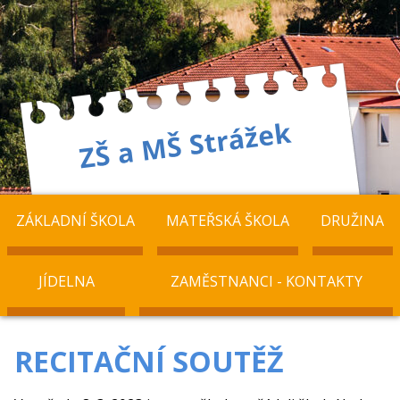
ZÁKLADNÍ ŠKOLA
MATEŘSKÁ ŠKOLA
DRUŽINA
JÍDELNA
ZAMĚSTNANCI - KONTAKTY
RECITAČNÍ SOUTĚŽ