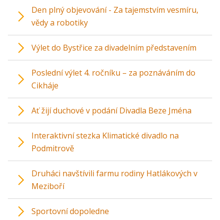
Den plný objevování - Za tajemstvím vesmíru,
vědy a robotiky
Výlet do Bystřice za divadelním představením
Poslední výlet 4. ročníku – za poznáváním do
Cikháje
Ať žijí duchové v podání Divadla Beze Jména
Interaktivní stezka Klimatické divadlo na
Podmitrově
Druháci navštívili farmu rodiny Hatlákových v
Meziboří
Sportovní dopoledne