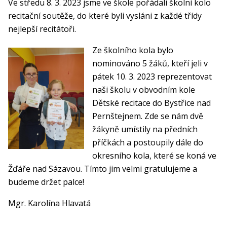
Ve středu 8. 3. 2023 jsme ve škole pořádali školní kolo
recitační soutěže, do které byli vysláni z každé třídy
nejlepší recitátoři.
Ze školního kola bylo
nominováno 5 žáků, kteří jeli v
pátek 10. 3. 2023 reprezentovat
naši školu v obvodním kole
Dětské recitace do Bystřice nad
Pernštejnem. Zde se nám dvě
žákyně umístily na předních
příčkách a postoupily dále do
okresního kola, které se koná ve
Žďáře nad Sázavou. Tímto jim velmi gratulujeme a
budeme držet palce!
Mgr. Karolína Hlavatá