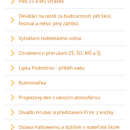
Ples ZŠ a MŠ Strážek
Deváťáci na cestě za budoucností: pět škol,
festival a měsíc plný zážitků
Vyhlášení ředitelského volna
Oznámení o přerušení ZŠ, ŠD, MŠ a ŠJ
Lipka Podmitrov - příběh sadu
Bubnovačka
Projektový den s vánoční atmosférou
Divadlo Hrubec a představení Princ z knížky
Oslava Halloweenu a dušiček v mateřské škole