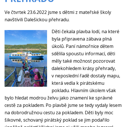
Ve čtvrtek 23.6.2022 jsme s dětmi z mateřské školy
navštívili Dalešickou přehradu.
Děti čekala plavba lodí, na které
byla připravena zábava plná
úkolů. Paní námořnice dětem
sdělila spoustu informací, děti
měly také možnost pozorovat
dalekohledem krásy přehrady,
v neposlední řadě dostaly mapu,
která vedla k pirátskému
pokladu. Hlavním úkolem však
bylo hledat modrou želvu jako znamení ke správné
cestě za pokladem. Po plavbě jsme se tedy vydaly lesem
na dobrodružnou cestu za pokladem. Děti byly moc
šikovné, schovaný pirátský poklad se jim podařilo