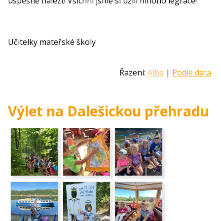
úspěšně nalézt! Všichni jsme si užili mnoho legrace!
Učitelky mateřské školy
Řazení:
Alba
|
Podle data
Výlet na Dalešickou přehradu