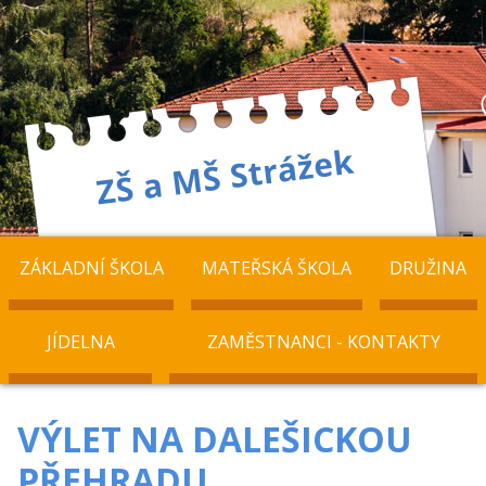
ZÁKLADNÍ ŠKOLA
MATEŘSKÁ ŠKOLA
DRUŽINA
JÍDELNA
ZAMĚSTNANCI - KONTAKTY
VÝLET NA DALEŠICKOU
PŘEHRADU