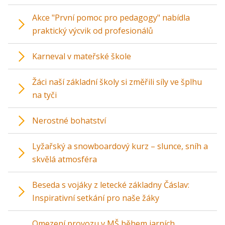
Akce "První pomoc pro pedagogy" nabídla
praktický výcvik od profesionálů
Karneval v mateřské škole
Žáci naší základní školy si změřili síly ve šplhu
na tyči
Nerostné bohatství
Lyžařský a snowboardový kurz – slunce, sníh a
skvělá atmosféra
Beseda s vojáky z letecké základny Čáslav:
Inspirativní setkání pro naše žáky
Omezení provozu v MŠ během jarních