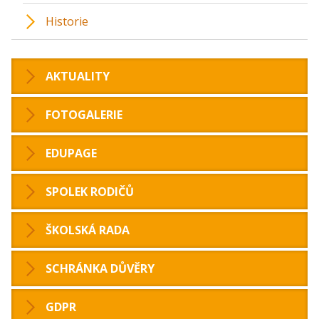
Historie
AKTUALITY
FOTOGALERIE
EDUPAGE
SPOLEK RODIČŮ
ŠKOLSKÁ RADA
SCHRÁNKA DŮVĚRY
GDPR