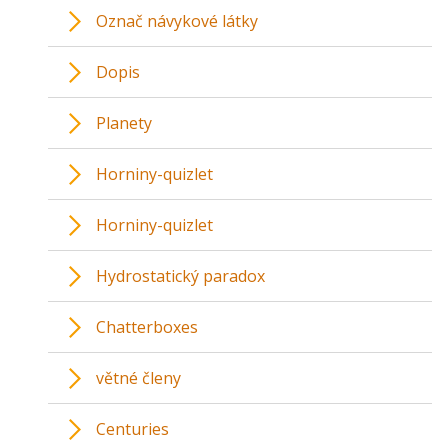
Označ návykové látky
Dopis
Planety
Horniny-quizlet
Horniny-quizlet
Hydrostatický paradox
Chatterboxes
větné členy
Centuries