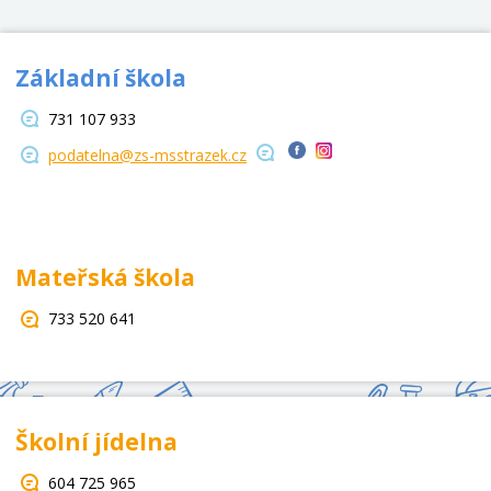
Základní škola
731 107 933
podatelna@zs-msstrazek.cz
Mateřská škola
733 520 641
Školní jídelna
604 725 965