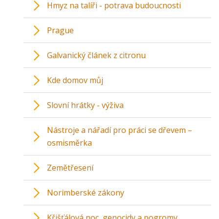
Hmyz na talíři - potrava budoucnosti
Prague
Galvanický článek z citronu
Kde domov můj
Slovní hrátky - výživa
Nástroje a nářadí pro práci se dřevem –
osmisměrka
Zemětřesení
Norimberské zákony
Křišťálová noc, genocidy a pogromy