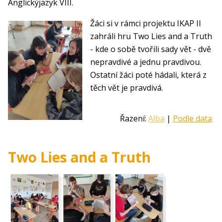
Anglickýjazyk VIII.
Žáci si v rámci projektu IKAP II
zahráli hru Two Lies and a Truth
- kde o sobě tvořili sady vět - dvě
nepravdivé a jednu pravdivou.
Ostatní žáci poté hádali, která z
těch vět je pravdivá.
Řazení:
Alba
|
Podle data
Two Lies and a Truth