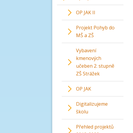
OP JAK II
Projekt Pohyb do
MŠ a ZŠ
Vybavení
kmenových
učeben 2. stupně
ZŠ Strážek
OP JAK
Digitalizujeme
školu
Přehled projektů