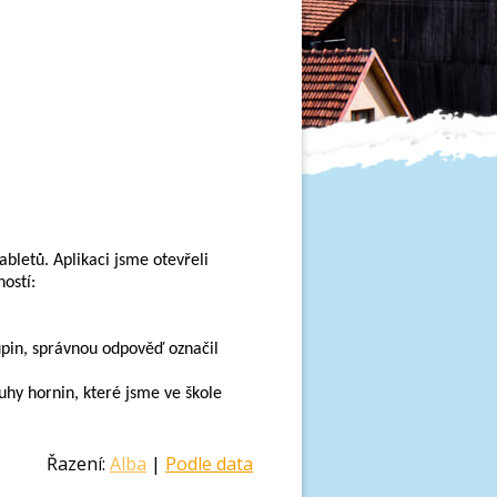
abletů. 
Aplikaci jsme otevřeli 
ností
:
kupin, správnou odpo
v
ěď označil 
Vybraná aktivita zpestřila hodinu, žáky zaujala a naučila je další druhy hornin, které jsme ve škole 
Řazení:
Alba
|
Podle data