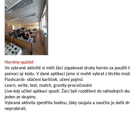
Horniny-
quizlet
Ve vybrané aktivitě si měli žáci zopakovat druhy hornin za použití t
pomocí 
qr
 kódu. V dané aplikaci jsme si mohli vybrat z těchto mož
Flashcards- otáčení kartiček, učení pojmů
Learn
, 
write
, test, 
match
, 
gravity
-procvičování
Live-kdy učitel aplikaci spustí. Žáci byli rozděleni do náhodných s
jeden ze
 skupiny.
neprobí
r
ali
.