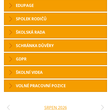
EDUPAGE
SPOLEK RODIČŮ
ŠKOLSKÁ RADA
SCHRÁNKA DŮVĚRY
GDPR
ŠKOLNÍ VIDEA
VOLNÉ PRACOVNÍ POZICE
‹
›
SRPEN 2026