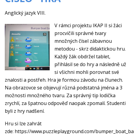
Anglický jazyk VIII.
V rámci projektu IKAP II si žáci
procvičili správné tvary
množných čísel zábavnou
metodou - skrz didaktickou hru.
Každý žák obdržel tablet,
přihlásil se do hry a následně už
si všichni mohli porovnat své
znalosti a postřeh. Hra je formou závodu na člunech.
Na obrazovce se objevují různá podstatná jména a 3
možnosti množného tvaru. Za správný tip lodička
zrychlí, za špatnou odpověď naopak zpomalí. Studenti
byli z hry nadšení.
Hru si lze zahrát
zde: https://www.puzzleplayground.com/bumper_boat_b