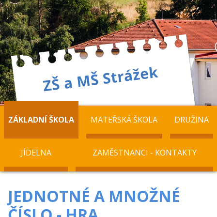
ZÁKLADNÍ ŠKOLA
MATEŘSKÁ ŠKOLA
DRUŽINA
JÍDELNA
ZAMĚSTNANCI - KONTAKTY
JEDNOTNÉ A MNOŽNÉ
ČÍSLO - HRA