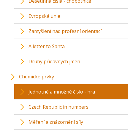
Desetinná čísla - chobotnice
Evropská unie
Zamyšlení nad profesní orientací
A letter to Santa
Druhy přídavných jmen
Chemické prvky
Jednotné a množné číslo - hra
Czech Republic in numbers
Měření a znázornění síly