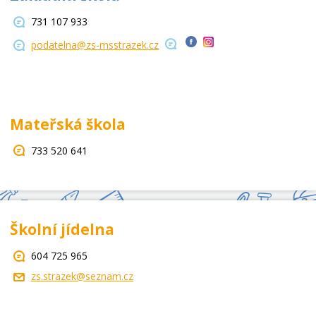
731 107 933
podatelna@zs-msstrazek.cz
Mateřská škola
733 520 641
Školní jídelna
604 725 965
zs.strazek@seznam.cz