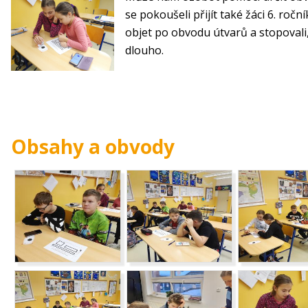
se pokoušeli přijít také žáci 6. roč
objet po obvodu útvarů a stopovali,
dlouho.
Obsahy a obvody