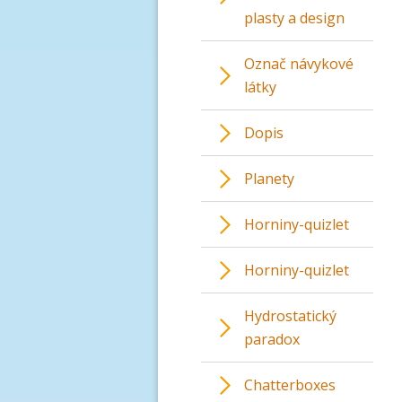
plasty a design
Označ návykové
látky
Dopis
Planety
Horniny-quizlet
Horniny-quizlet
Hydrostatický
paradox
Chatterboxes