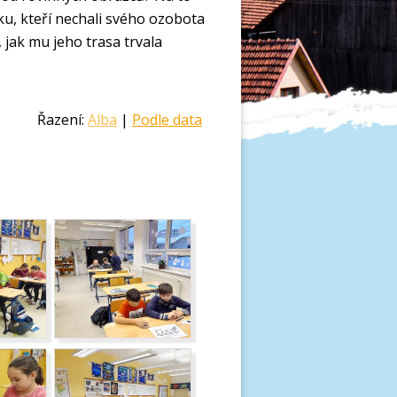
níku, kteří nechali svého ozobota
 jak mu jeho trasa trvala
Řazení:
Alba
|
Podle data