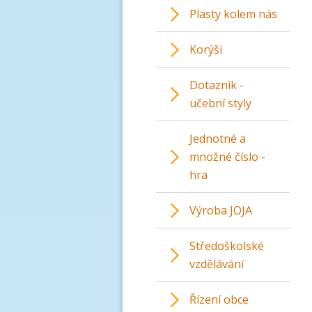
Plasty kolem nás
Korýši
Dotazník -
učební styly
Jednotné a
množné číslo -
hra
Výroba JOJA
Středoškolské
vzdělávání
Řízení obce