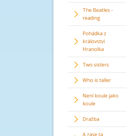
The Beatles -
reading
Pohádka z
království
Hranolka
Two sisters
Who is taller
Není koule jako
koule
Dražba
A zase ta