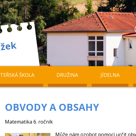
TEŘSKÁ ŠKOLA
DRUŽINA
JÍDELNA
OBVODY A OBSAHY
Matematika 6. ročník
Může nám ozobot pomoci určit obv