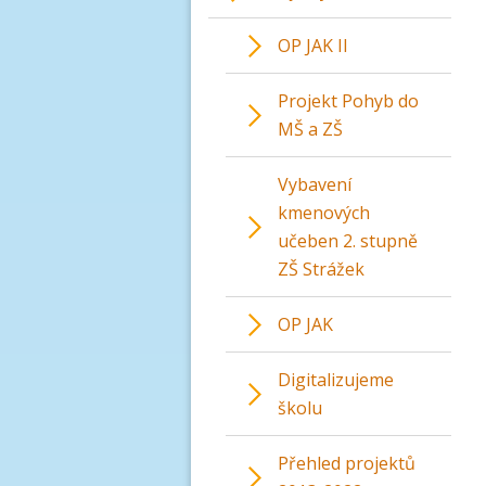
OP JAK II
Projekt Pohyb do
MŠ a ZŠ
Vybavení
kmenových
učeben 2. stupně
ZŠ Strážek
OP JAK
Digitalizujeme
školu
Přehled projektů