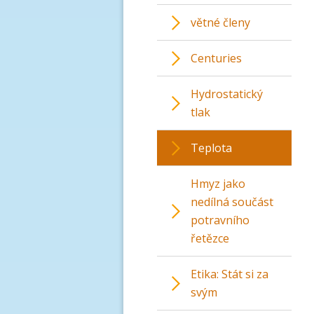
větné členy
Centuries
Hydrostatický
tlak
Teplota
Hmyz jako
nedílná součást
potravního
řetězce
Etika: Stát si za
svým