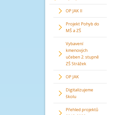
OP JAK II
Projekt Pohyb do
MŠ a ZŠ
Vybavení
kmenových
učeben 2. stupně
ZŠ Strážek
OP JAK
Digitalizujeme
školu
Přehled projektů