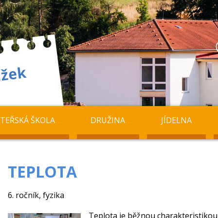
TEŘSKÁ ŠKOLA
DRUŽINA
JÍDELNA
TEPLOTA
6. ročník, fyzika
Teplota je běžnou charakteristikou