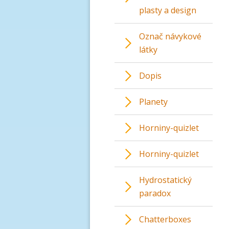
plasty a design
Označ návykové
látky
Dopis
Planety
Horniny-quizlet
Horniny-quizlet
Hydrostatický
paradox
Chatterboxes