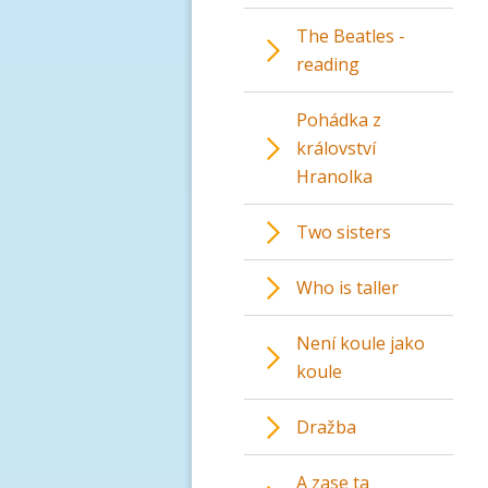
The Beatles -
reading
Pohádka z
království
Hranolka
Two sisters
Who is taller
Není koule jako
koule
Dražba
A zase ta