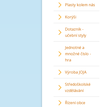
Plasty kolem nás
Korýši
Dotazník -
učební styly
Jednotné a
množné číslo -
hra
Výroba JOJA
Středoškolské
vzdělávání
Řízení obce