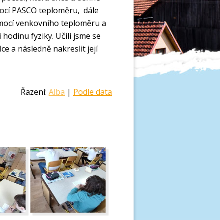
ocí PASCO teploměru, dále
ocí venkovního teploměru a
i hodinu fyziky. Učili jsme se
ce a následně nakreslit její
Řazení:
Alba
|
Podle data