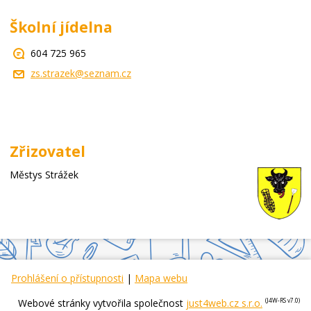
Školní jídelna
604 725 965
zs.strazek@seznam.cz
Zřizovatel
Městys Strážek
Prohlášení o přístupnosti
|
Mapa webu
Webové stránky vytvořila společnost
just4web.cz s.r.o.
(J4W-RS v7.0)