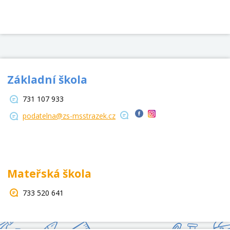
Základní škola
731 107 933
podatelna@zs-msstrazek.cz
Mateřská škola
733 520 641