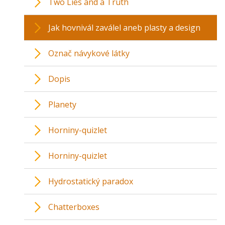
Two Lies and a Truth
Jak hovnivál zaválel aneb plasty a design
Označ návykové látky
Dopis
Planety
Horniny-quizlet
Horniny-quizlet
Hydrostatický paradox
Chatterboxes