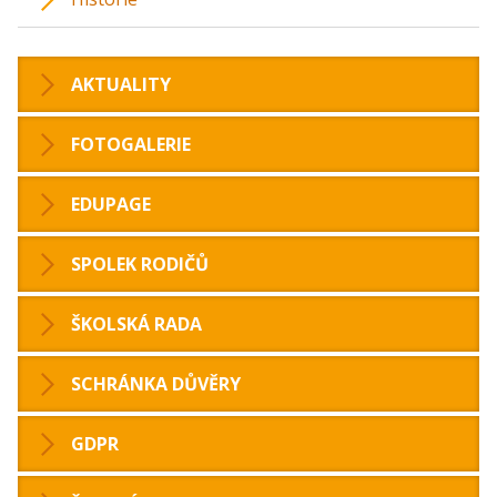
AKTUALITY
FOTOGALERIE
EDUPAGE
SPOLEK RODIČŮ
ŠKOLSKÁ RADA
SCHRÁNKA DŮVĚRY
GDPR