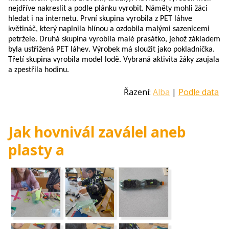
nejdříve nakreslit a podle plánku vyrobit. Náměty mohli žáci 
hleda
t i na internetu. První skupina vyrobila z PET l
á
hve 
kv
ě
tináč, který naplnila hlínou a ozdo
bila
 malými sazeni
c
emi 
petržele.
 Druh
á
 skupina vyrobila malé prasátko, jehož základem 
byla ustř
ižená PET l
á
hev. Výrobek má sloužit jako pokladnička. 
Třetí skupina vyrobila model lodě. Vybraná aktivi
ta žáky zaujala 
a zpestřila hodinu.
Řazení:
Alba
|
Podle data
Jak hovnivál zaválel aneb
plasty a