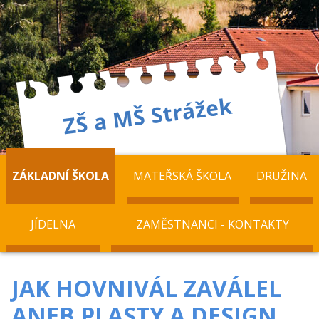
ZÁKLADNÍ ŠKOLA
MATEŘSKÁ ŠKOLA
DRUŽINA
JÍDELNA
ZAMĚSTNANCI - KONTAKTY
JAK HOVNIVÁL ZAVÁLEL
ANEB PLASTY A DESIGN