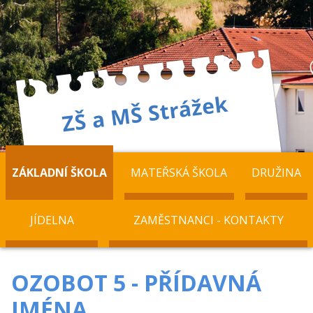
ZÁKLADNÍ ŠKOLA
MATEŘSKÁ ŠKOLA
DRUŽINA
JÍDELNA
ZAMĚSTNANCI - KONTAKTY
OZOBOT 5 - PŘÍDAVNÁ
JMÉNA