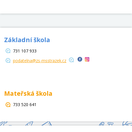
Základní škola
731 107 933
podatelna@zs-msstrazek.cz
Mateřská škola
733 520 641