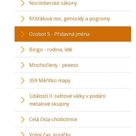
Norimberské zákony
Křišťálová noc, genocidy a pogromy
Ozobot 5 - Přídavná jména
Bingo - rodina, lidé
Mnohočleny - pexeso
359 Měřítko mapy
Události II. světové války v podání
metalové skupiny
Celá čísla-chobotnice
Volný čas, koníčky