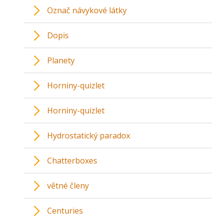
Označ návykové látky
Dopis
Planety
Horniny-quizlet
Horniny-quizlet
Hydrostatický paradox
Chatterboxes
větné členy
Centuries