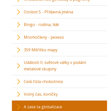
Ozobot 5 - Přídavná jména
Bingo - rodina, lidé
Mnohočleny - pexeso
359 Měřítko mapy
Události II. světové války v podání
metalové skupiny
Celá čísla-chobotnice
Volný čas, koníčky
A zase ta globalizace