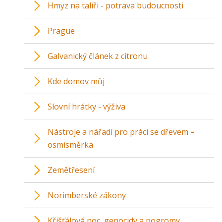
Hmyz na talíři - potrava budoucnosti
Prague
Galvanický článek z citronu
Kde domov můj
Slovní hrátky - výživa
Nástroje a nářadí pro práci se dřevem –
osmisměrka
Zemětřesení
Norimberské zákony
Křišťálová noc, genocidy a pogromy