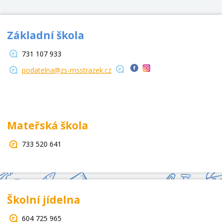
Základní škola
731 107 933
podatelna@zs-msstrazek.cz
Mateřská škola
733 520 641
Školní jídelna
604 725 965