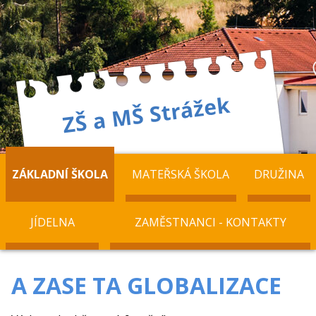
ZÁKLADNÍ ŠKOLA
MATEŘSKÁ ŠKOLA
DRUŽINA
JÍDELNA
ZAMĚSTNANCI - KONTAKTY
A ZASE TA GLOBALIZACE