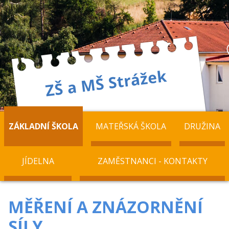
ZÁKLADNÍ ŠKOLA
MATEŘSKÁ ŠKOLA
DRUŽINA
JÍDELNA
ZAMĚSTNANCI - KONTAKTY
MĚŘENÍ A ZNÁZORNĚNÍ
SÍLY