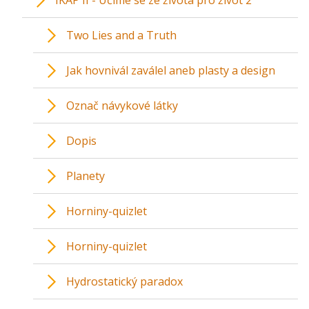
IKAP II - Učíme se ze života pro život 2
Two Lies and a Truth
Jak hovnivál zaválel aneb plasty a design
Označ návykové látky
Dopis
Planety
Horniny-quizlet
Horniny-quizlet
Hydrostatický paradox