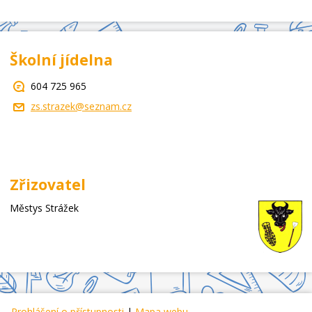
Školní jídelna
604 725 965
zs.strazek@seznam.cz
Zřizovatel
Městys Strážek
Prohlášení o přístupnosti
|
Mapa webu