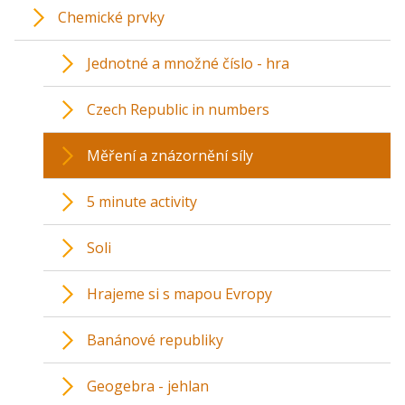
Chemické prvky
Jednotné a množné číslo - hra
Czech Republic in numbers
Měření a znázornění síly
5 minute activity
Soli
Hrajeme si s mapou Evropy
Banánové republiky
Geogebra - jehlan