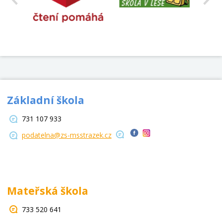
Základní škola
731 107 933
podatelna@zs-msstrazek.cz
Mateřská škola
733 520 641