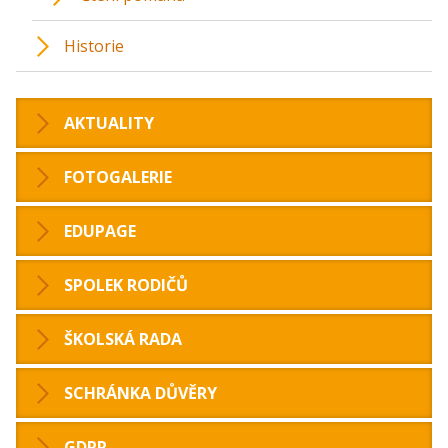
Historie
AKTUALITY
FOTOGALERIE
EDUPAGE
SPOLEK RODIČŮ
ŠKOLSKÁ RADA
SCHRÁNKA DŮVĚRY
GDPR