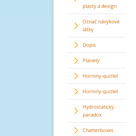
plasty a design
Označ návykové
látky
Dopis
Planety
Horniny-quizlet
Horniny-quizlet
Hydrostatický
paradox
Chatterboxes