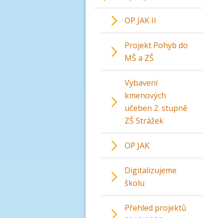
OP JAK II
Projekt Pohyb do
MŠ a ZŠ
Vybavení
kmenových
učeben 2. stupně
ZŠ Strážek
OP JAK
Digitalizujeme
školu
Přehled projektů