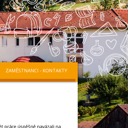
ZAMĚSTNANCI - KONTAKTY
vět práce úspěšně navázali na