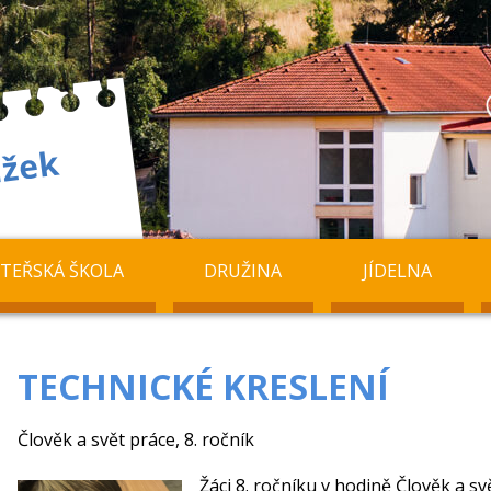
TEŘSKÁ ŠKOLA
DRUŽINA
JÍDELNA
TECHNICKÉ KRESLENÍ
Člověk a svět práce, 8. ročník
Žáci 8. ročníku v hodině Člověk a s