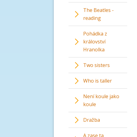
The Beatles -
reading
Pohádka z
království
Hranolka
Two sisters
Who is taller
Není koule jako
koule
Dražba
A zase ta