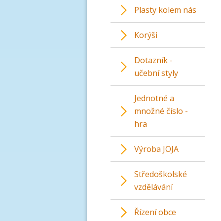
Plasty kolem nás
Korýši
Dotazník -
učební styly
Jednotné a
množné číslo -
hra
Výroba JOJA
Středoškolské
vzdělávání
Řízení obce