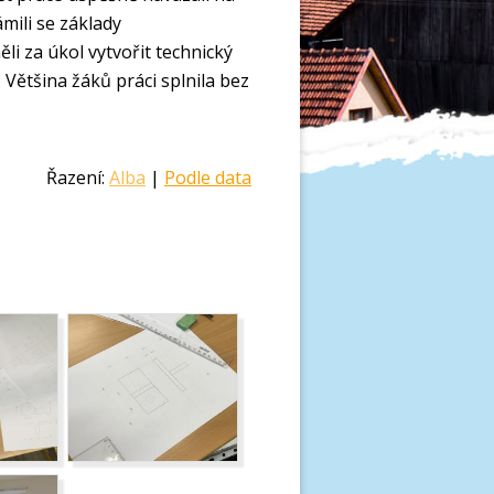
mili se základy
li za úkol vytvořit technický
 Většina žáků práci splnila bez
Řazení:
Alba
|
Podle data