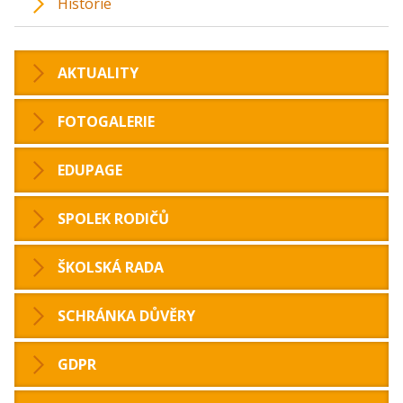
Historie
AKTUALITY
FOTOGALERIE
EDUPAGE
SPOLEK RODIČŮ
ŠKOLSKÁ RADA
SCHRÁNKA DŮVĚRY
GDPR