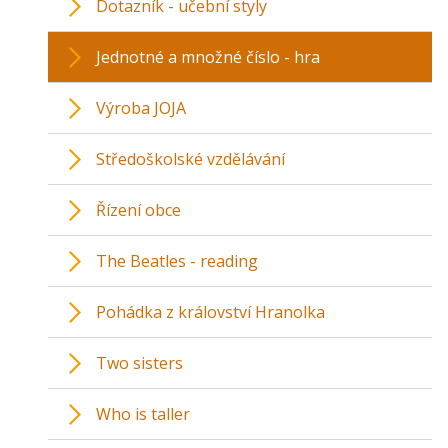
Dotazník - učební styly
Jednotné a množné číslo - hra
Výroba JOJA
Středoškolské vzdělávání
Řízení obce
The Beatles - reading
Pohádka z království Hranolka
Two sisters
Who is taller