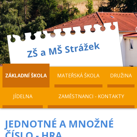
ZÁKLADNÍ ŠKOLA
MATEŘSKÁ ŠKOLA
DRUŽINA
JÍDELNA
ZAMĚSTNANCI - KONTAKTY
JEDNOTNÉ A MNOŽNÉ
ČÍSLO - HRA