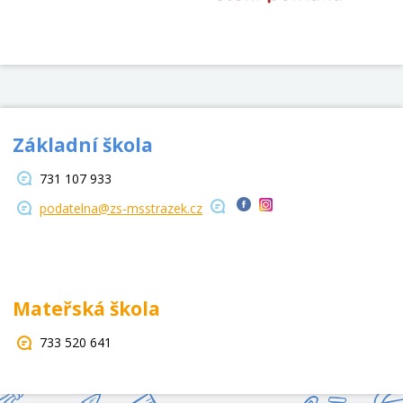
Základní škola
731 107 933
podatelna@zs-msstrazek.cz
Mateřská škola
733 520 641