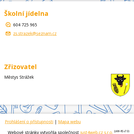
Školní jídelna
604 725 965
zs.strazek@seznam.cz
Zřizovatel
Městys Strážek
Prohlášení o přístupnosti
|
Mapa webu
Webové stránky vytvořila společnost
just4web.cz s.r.o.
(J4W-RS v7.0)