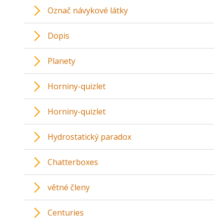
Označ návykové látky
Dopis
Planety
Horniny-quizlet
Horniny-quizlet
Hydrostatický paradox
Chatterboxes
větné členy
Centuries