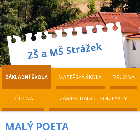
ZÁKLADNÍ ŠKOLA
MATEŘSKÁ ŠKOLA
DRUŽINA
JÍDELNA
ZAMĚSTNANCI - KONTAKTY
MALÝ POETA