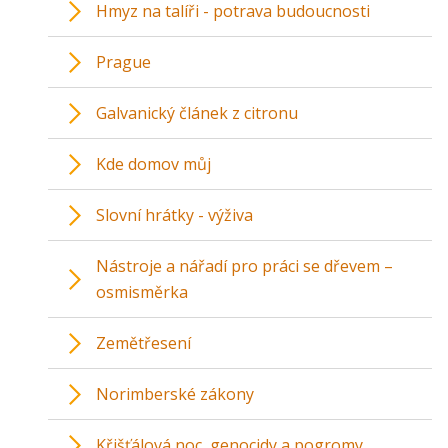
Hmyz na talíři - potrava budoucnosti
Prague
Galvanický článek z citronu
Kde domov můj
Slovní hrátky - výživa
Nástroje a nářadí pro práci se dřevem –
osmisměrka
Zemětřesení
Norimberské zákony
Křišťálová noc, genocidy a pogromy