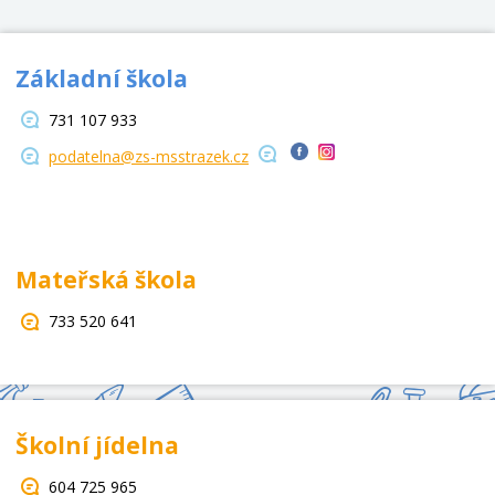
Základní škola
731 107 933
podatelna@zs-msstrazek.cz
Mateřská škola
733 520 641
Školní jídelna
604 725 965