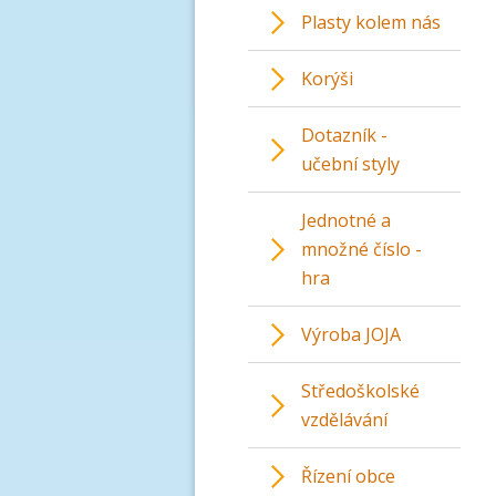
Plasty kolem nás
Korýši
Dotazník -
učební styly
Jednotné a
množné číslo -
hra
Výroba JOJA
Středoškolské
vzdělávání
Řízení obce