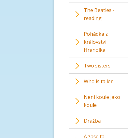
The Beatles -
reading
Pohádka z
království
Hranolka
Two sisters
Who is taller
Není koule jako
koule
Dražba
A zase ta