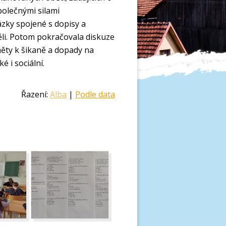
polečnými silami
ázky spojené s dopisy a
ěli. Potom pokračovala diskuze
ěty k šikaně a dopady na
é i sociální.
Řazení:
Alba
|
Podle data