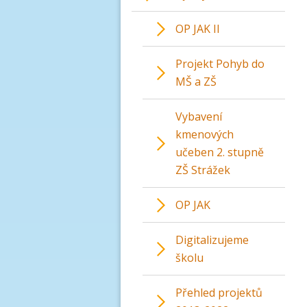
OP JAK II
Projekt Pohyb do
MŠ a ZŠ
Vybavení
kmenových
učeben 2. stupně
ZŠ Strážek
OP JAK
Digitalizujeme
školu
Přehled projektů