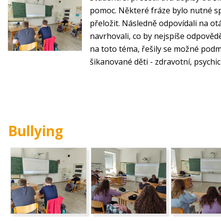
pomoc. Některé fráze bylo nutné s
přeložit. Následně odpovídali na ot
navrhovali, co by nejspíše odpověd
na toto téma, řešily se možné podm
šikanované děti - zdravotní, psychick
Bullying