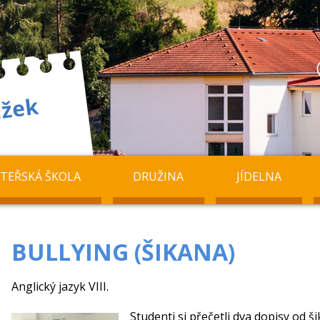
TEŘSKÁ ŠKOLA
DRUŽINA
JÍDELNA
BULLYING (ŠIKANA)
Anglický jazyk VIII.
Studenti si přečetli dva dopisy od š