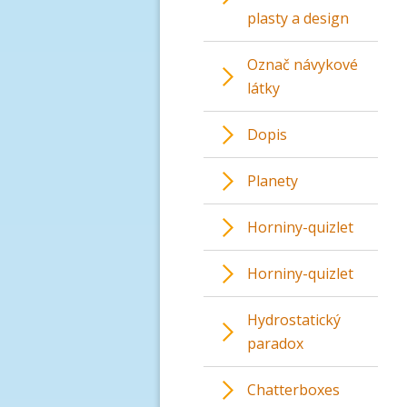
plasty a design
Označ návykové
látky
Dopis
Planety
Horniny-quizlet
Horniny-quizlet
Hydrostatický
paradox
Chatterboxes