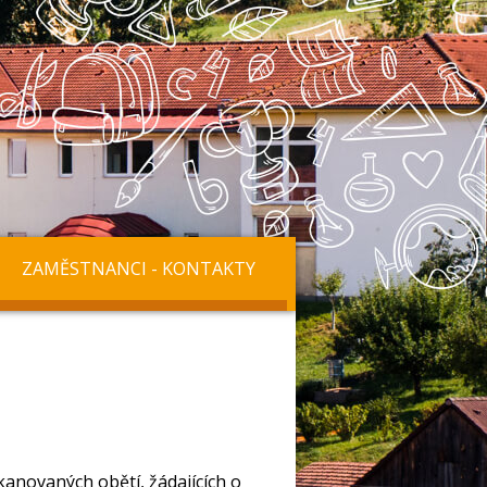
ZAMĚSTNANCI - KONTAKTY
ikanovaných obětí, žádajících o