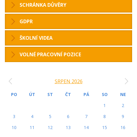
SCHRÁNKA DŮVĚRY
GDPR
ŠKOLNÍ VIDEA
VOLNÉ PRACOVNÍ POZICE
‹
›
SRPEN 2026
PO
ÚT
ST
ČT
PÁ
SO
NE
1
2
3
4
5
6
7
8
9
10
11
12
13
14
15
16