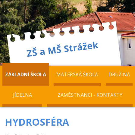
ZÁKLADNÍ ŠKOLA
MATEŘSKÁ ŠKOLA
DRUŽINA
JÍDELNA
ZAMĚSTNANCI - KONTAKTY
HYDROSFÉRA