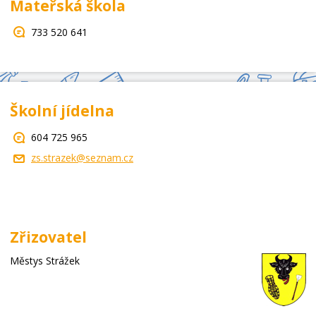
Mateřská škola
733 520 641
Školní jídelna
604 725 965
zs.strazek@seznam.cz
Zřizovatel
Městys Strážek