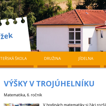
TEŘSKÁ ŠKOLA
DRUŽINA
JÍDELNA
VÝŠKY V TROJÚHELNÍKU
Matematika, 6. ročník
V hodinách matematiky si žáci rozšíř