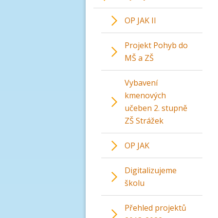
OP JAK II
Projekt Pohyb do
MŠ a ZŠ
Vybavení
kmenových
učeben 2. stupně
ZŠ Strážek
OP JAK
Digitalizujeme
školu
Přehled projektů