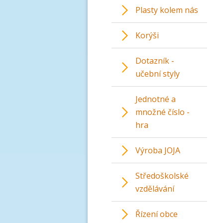
Plasty kolem nás
Korýši
Dotazník -
učební styly
Jednotné a
množné číslo -
hra
Výroba JOJA
Středoškolské
vzdělávání
Řízení obce