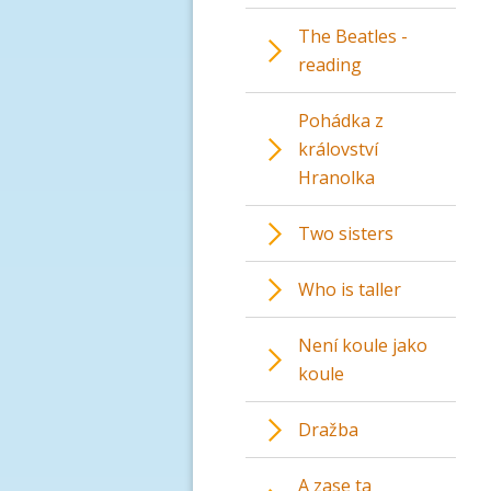
The Beatles -
reading
Pohádka z
království
Hranolka
Two sisters
Who is taller
Není koule jako
koule
Dražba
A zase ta