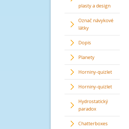
plasty a design
Označ návykové
látky
Dopis
Planety
Horniny-quizlet
Horniny-quizlet
Hydrostatický
paradox
Chatterboxes