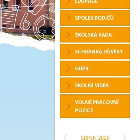
EDUPAGE
SPOLEK RODIČŮ
ŠKOLSKÁ RADA
SCHRÁNKA DŮVĚRY
GDPR
ŠKOLNÍ VIDEA
VOLNÉ PRACOVNÍ
POZICE
‹
›
SRPEN 2026