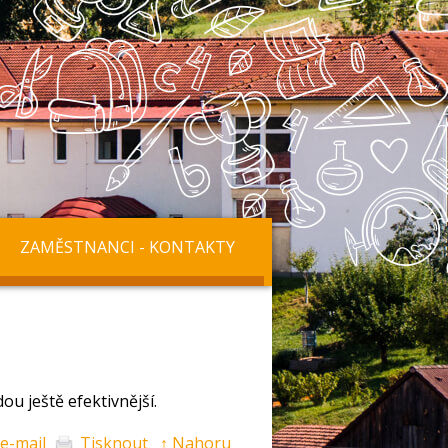
ZAMĚSTNANCI - KONTAKTY
ou ještě efektivnější.
 e-mail
Tisknout
↑ Nahoru