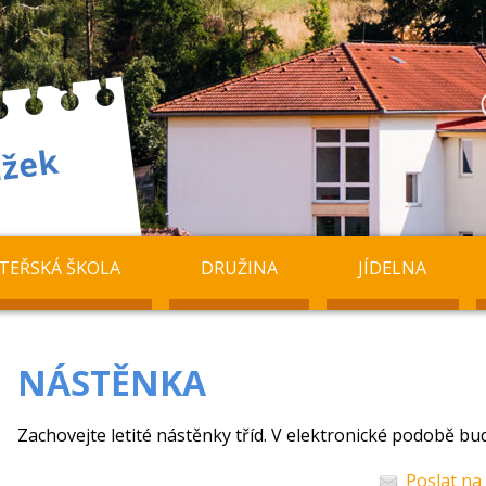
TEŘSKÁ ŠKOLA
DRUŽINA
JÍDELNA
NÁSTĚNKA
Zachovejte letité nástěnky tříd. V elektronické podobě bud
Poslat na