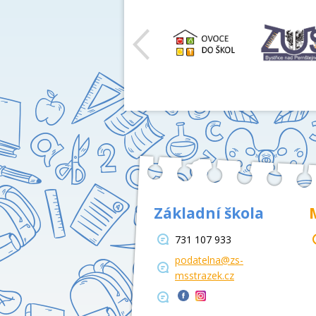
Základní škola
731 107 933
podatelna@zs-
msstrazek.cz