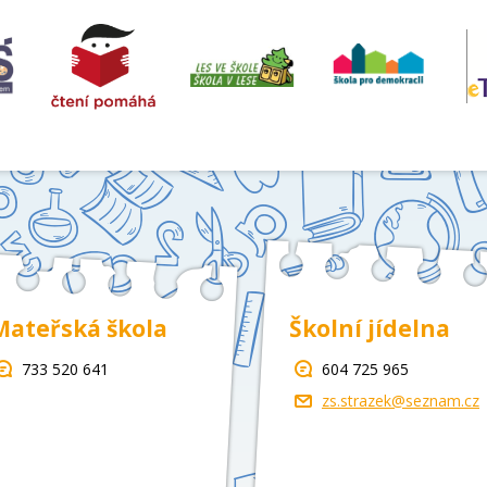
Mateřská škola
Školní jídelna
733 520 641
604 725 965
zs.strazek@seznam.cz