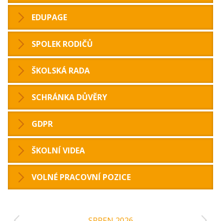
EDUPAGE
SPOLEK RODIČŮ
ŠKOLSKÁ RADA
SCHRÁNKA DŮVĚRY
GDPR
ŠKOLNÍ VIDEA
VOLNÉ PRACOVNÍ POZICE
‹
›
SRPEN 2026