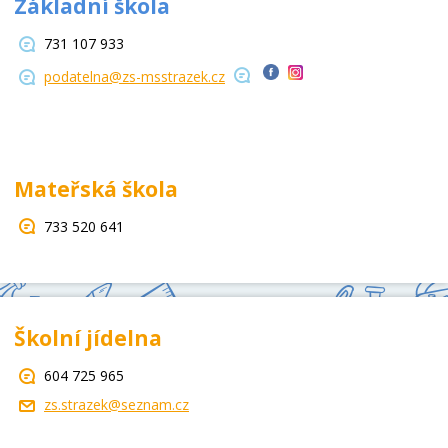
Základní škola
731 107 933
podatelna@zs-msstrazek.cz
Mateřská škola
733 520 641
Školní jídelna
604 725 965
zs.strazek@seznam.cz