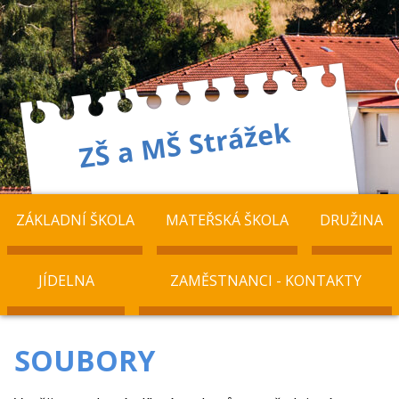
ZÁKLADNÍ ŠKOLA
MATEŘSKÁ ŠKOLA
DRUŽINA
JÍDELNA
ZAMĚSTNANCI - KONTAKTY
SOUBORY