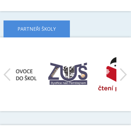
PARTNEŘI ŠKOLY
předchozí