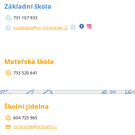
Základní škola
731 107 933
podatelna@zs-msstrazek.cz
Mateřská škola
733 520 641
Školní jídelna
604 725 965
zs.strazek@seznam.cz