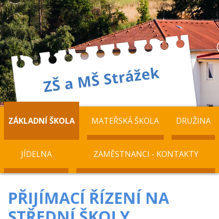
ZÁKLADNÍ ŠKOLA
MATEŘSKÁ ŠKOLA
DRUŽINA
JÍDELNA
ZAMĚSTNANCI - KONTAKTY
PŘIJÍMACÍ ŘÍZENÍ NA
STŘEDNÍ ŠKOLY