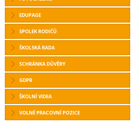
EDUPAGE
SPOLEK RODIČŮ
ŠKOLSKÁ RADA
SCHRÁNKA DŮVĚRY
GDPR
ŠKOLNÍ VIDEA
VOLNÉ PRACOVNÍ POZICE
‹
›