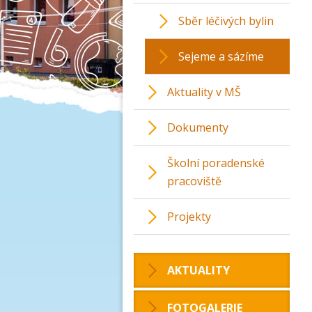
Sběr léčivých bylin
Sejeme a sázíme
Aktuality v MŠ
Dokumenty
Školní poradenské
pracoviště
Projekty
AKTUALITY
FOTOGALERIE