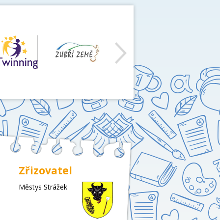
další
Zřizovatel
Městys Strážek