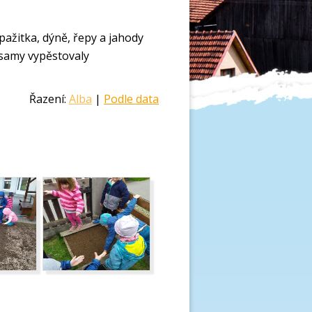
 pažitka, dýně, řepy a jahody
i samy vypěstovaly
Řazení:
Alba
|
Podle data