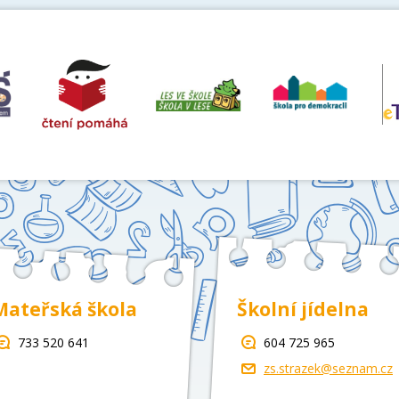
Mateřská škola
Školní jídelna
733 520 641
604 725 965
zs.strazek@seznam.cz