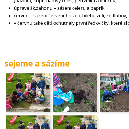
(pažitka, kopr, naťový celer, petrželka a libeček)
úprava šk.záhonu – sázení celeru a paprik
červen – sázení červeného zelí, bílého zelí, kedlubny,
v červnu také děti ochutnaly první ředkvičky, které s
sejeme a sázíme