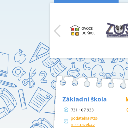
předchozí
Základní škola
731 107 933
podatelna@zs-
msstrazek.cz