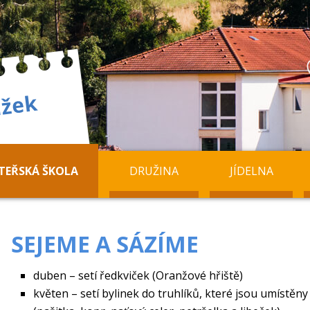
TEŘSKÁ ŠKOLA
DRUŽINA
JÍDELNA
SEJEME A SÁZÍME
duben – setí ředkviček (Oranžové hřiště)
květen – setí bylinek do truhlíků, které jsou umístěny