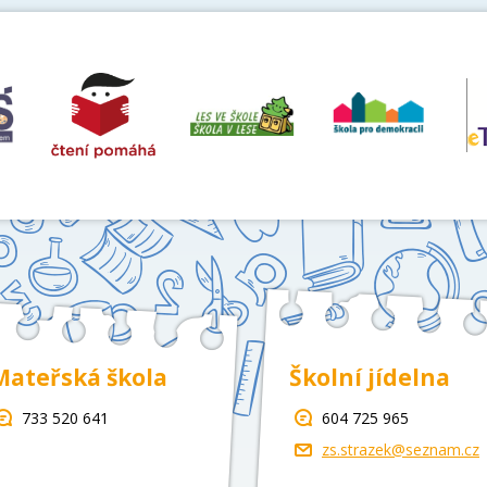
Mateřská škola
Školní jídelna
733 520 641
604 725 965
zs.strazek@seznam.cz