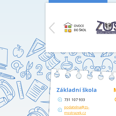
předchozí
Základní škola
731 107 933
podatelna@zs-
msstrazek.cz