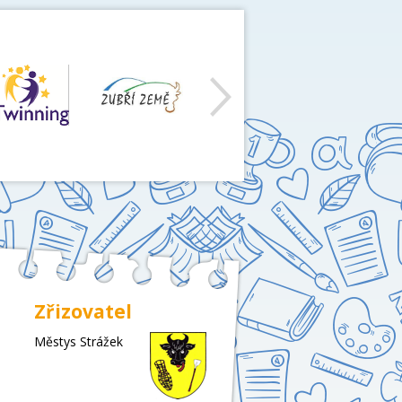
další
Zřizovatel
Městys Strážek