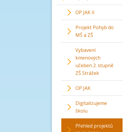
OP JAK II
Projekt Pohyb do
MŠ a ZŠ
Vybavení
kmenových
učeben 2. stupně
ZŠ Strážek
OP JAK
Digitalizujeme
školu
Přehled projektů