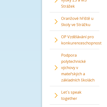
výuky ZŠ a MŠ
Strážek
Oranžové hřiště u
školy ve Strážku
OP Vzdělávání pro
konkurenceschopnost
Podpora
polytechnické
výchovy v
mateřských a
základních školách
Let´s speak
together