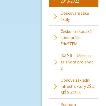
2013-2022
Doučování žáků
školy
Česko - rakouská
spolupráce
EduSTEM
IKAP II - Učíme se
ze života pro život
2
Obnova základní
infrastruktury ZŠ a
MŠ Strážek
Podpora