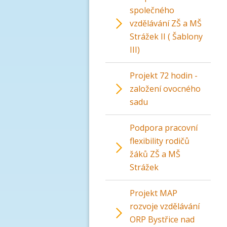
společného
vzdělávání ZŠ a MŠ
Strážek II ( Šablony
III)
Projekt 72 hodin -
založení ovocného
sadu
Podpora pracovní
flexibility rodičů
žáků ZŠ a MŠ
Strážek
Projekt MAP
rozvoje vzdělávání
ORP Bystřice nad