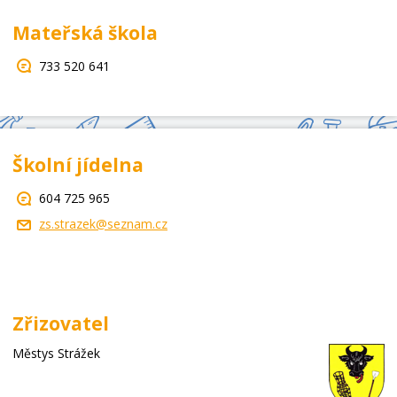
Mateřská škola
733 520 641
Školní jídelna
604 725 965
zs.strazek@seznam.cz
Zřizovatel
Městys Strážek