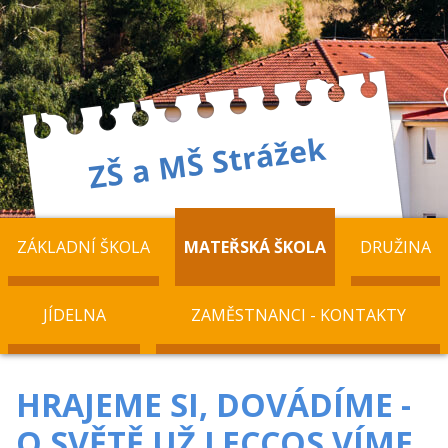
ZÁKLADNÍ ŠKOLA
MATEŘSKÁ ŠKOLA
DRUŽINA
JÍDELNA
ZAMĚSTNANCI - KONTAKTY
HRAJEME SI, DOVÁDÍME -
O SVĚTĚ UŽ LECCOS VÍME