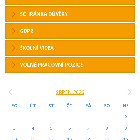
SCHRÁNKA DŮVĚRY
GDPR
ŠKOLNÍ VIDEA
VOLNÉ PRACOVNÍ POZICE
‹
›
SRPEN 2026
PO
ÚT
ST
ČT
PÁ
SO
NE
1
2
3
4
5
6
7
8
9
10
11
12
13
14
15
16