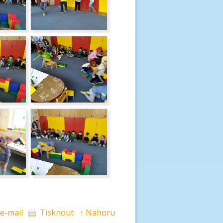
 e-mail
Tisknout
↑ Nahoru