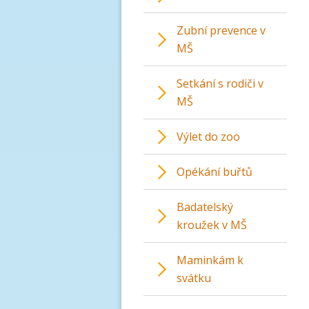
Zubní prevence v
MŠ
Setkání s rodiči v
MŠ
Výlet do zoo
Opékání buřtů
Badatelský
kroužek v MŠ
Maminkám k
svátku