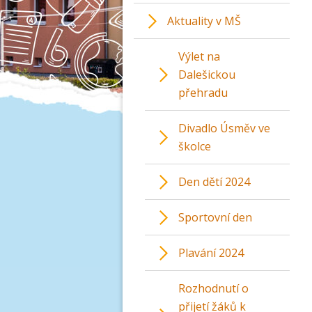
Aktuality v MŠ
Výlet na
Dalešickou
přehradu
Divadlo Úsměv ve
školce
Den dětí 2024
Sportovní den
Plavání 2024
Rozhodnutí o
přijetí žáků k