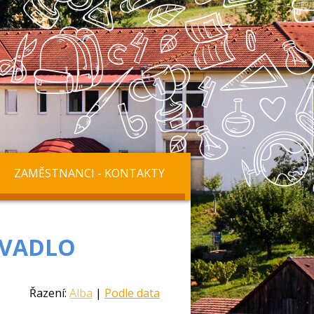
ZAMĚSTNANCI - KONTAKTY
IVADLO
Řazení:
Alba
|
Podle data