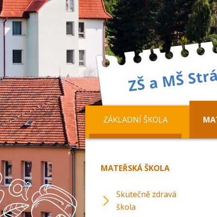
ZÁKLADNÍ ŠKOLA
MA
MATEŘSKÁ ŠKOLA
Skutečně zdravá
škola