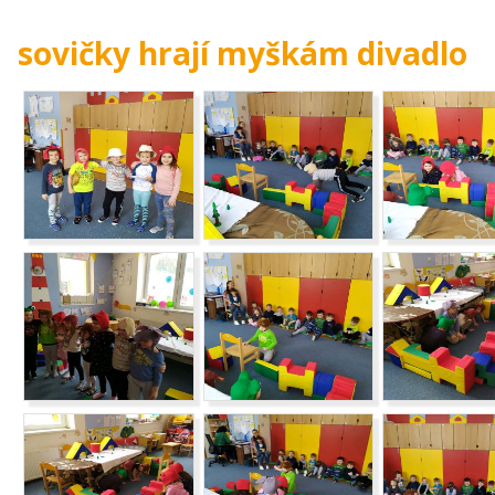
sovičky hrají myškám divadlo