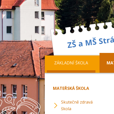
ZÁKLADNÍ ŠKOLA
MA
MATEŘSKÁ ŠKOLA
Skutečně zdravá
škola