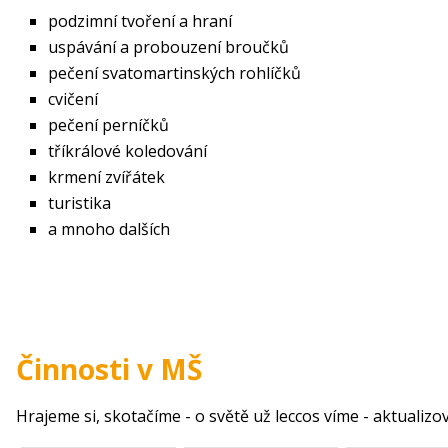
podzimní tvoření a hraní
uspávání a probouzení broučků
pečení svatomartinských rohlíčků
cvičení
pečení perníčků
tříkrálové koledování
krmení zvířátek
turistika
a mnoho dalších
Činnosti v MŠ
Hrajeme si, skotačíme - o světě už leccos víme - aktualiz