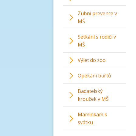
Zubní prevence v
MŠ
Setkání s rodiči v
MŠ
Výlet do zoo
Opékání buřtů
Badatelský
kroužek v MŠ
Maminkám k
svátku