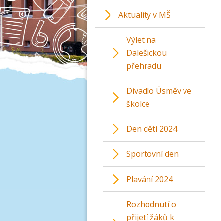
Aktuality v MŠ
Výlet na
Dalešickou
přehradu
Divadlo Úsměv ve
školce
Den dětí 2024
Sportovní den
Plavání 2024
Rozhodnutí o
přijetí žáků k