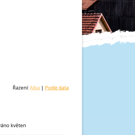
Řazení:
Alba
|
Podle data
ováno květen