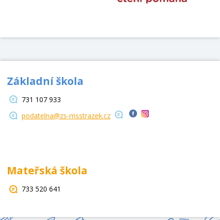
Základní škola
731 107 933
podatelna@zs-msstrazek.cz
Mateřská škola
733 520 641