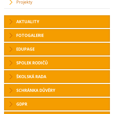
Projekty
AKTUALITY
FOTOGALERIE
EDUPAGE
SPOLEK RODIČŮ
ŠKOLSKÁ RADA
SCHRÁNKA DŮVĚRY
GDPR