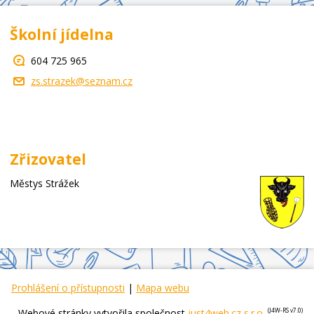
Školní jídelna
604 725 965
zs.strazek@seznam.cz
Zřizovatel
Městys Strážek
Prohlášení o přístupnosti
|
Mapa webu
Webové stránky vytvořila společnost
just4web.cz s.r.o.
(J4W-RS v7.0)