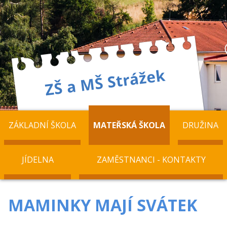
ZÁKLADNÍ ŠKOLA
MATEŘSKÁ ŠKOLA
DRUŽINA
JÍDELNA
ZAMĚSTNANCI - KONTAKTY
MAMINKY MAJÍ SVÁTEK