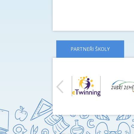
PARTNEŘI ŠKOLY
předchozí