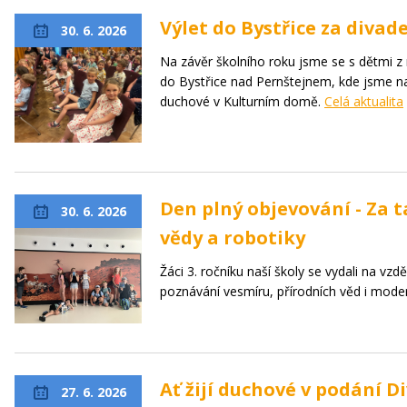
Výlet do Bystřice za diva
30. 6. 2026
Na závěr školního roku jsme se s dětmi z 
do Bystřice nad Pernštejnem, kde jsme navš
duchové v Kulturním domě.
Celá aktualita
Den plný objevování - Za 
30. 6. 2026
vědy a robotiky
Žáci 3. ročníku naší školy se vydali na vzdě
poznávání vesmíru, přírodních věd i moder
Ať žijí duchové v podání 
27. 6. 2026