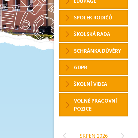
EDUPAGE
SPOLEK RODIČŮ
ŠKOLSKÁ RADA
SCHRÁNKA DŮVĚRY
GDPR
ŠKOLNÍ VIDEA
VOLNÉ PRACOVNÍ
POZICE
‹
›
SRPEN 2026