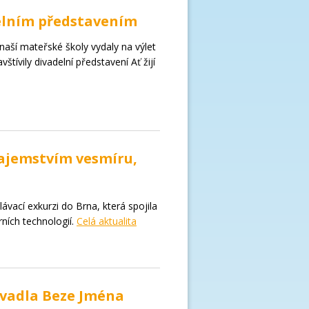
delním představením
naší mateřské školy vydaly na výlet
tívily divadelní představení Ať žijí
tajemstvím vesmíru,
lávací exkurzi do Brna, která spojila
ních technologií.
Celá aktualita
Divadla Beze Jména