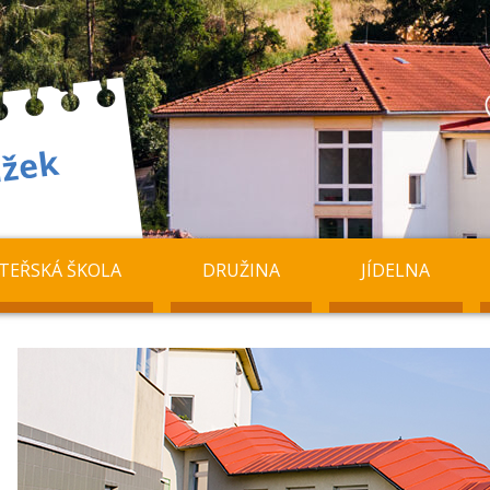
TEŘSKÁ ŠKOLA
DRUŽINA
JÍDELNA
předchozí