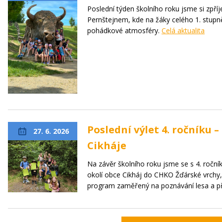
Poslední týden školního roku jsme si zpří
Pernštejnem, kde na žáky celého 1. stupně
pohádkové atmosféry.
Celá aktualita
Poslední výlet 4. ročníku 
27. 6. 2026
Cikháje
Na závěr školního roku jsme se s 4. roční
okolí obce Cikháj do CHKO Žďárské vrchy,
program zaměřený na poznávání lesa a p